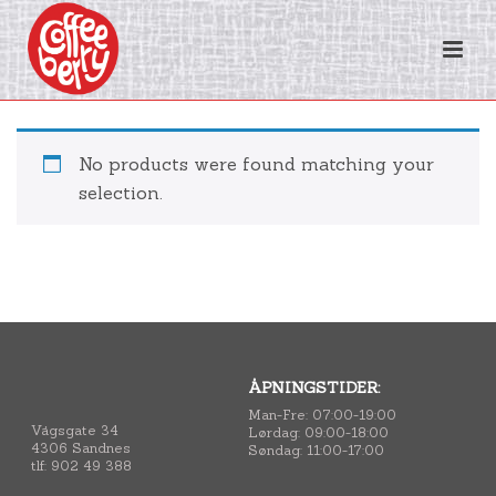
No products were found matching your
selection.
ÅPNINGSTIDER:
Man-Fre: 07:00-19:00
Vågsgate 34
Lørdag: 09:00-18:00
4306 Sandnes
Søndag: 11:00-17:00
tlf: 902 49 388