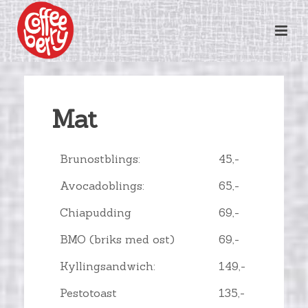
Mat
Brunostblings:
45,-
Avocadoblings:
65,-
Chiapudding
69,-
BMO (briks med ost)
69,-
Kyllingsandwich:
149,-
Pestotoast
135,-