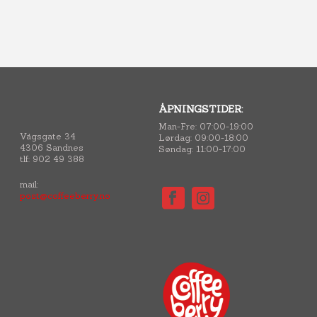
ÅPNINGSTIDER:
Man-Fre: 07:00-19:00
Vågsgate 34
Lørdag: 09:00-18:00
4306 Sandnes
Søndag: 11:00-17:00
tlf: 902 49 388
mail:
post@coffeeberry.no