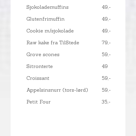
Sjokolademuffins
49,-
Glutenfrimuffin
49,-
Cookie m/sjokolade
49,-
Raw kake fra TilStede
79,-
Grove scones
59,-
Sitronterte
49
Croissant
59,-
Appelsinsnurr (tors-lørd)
59,-
Petit Four
35,-